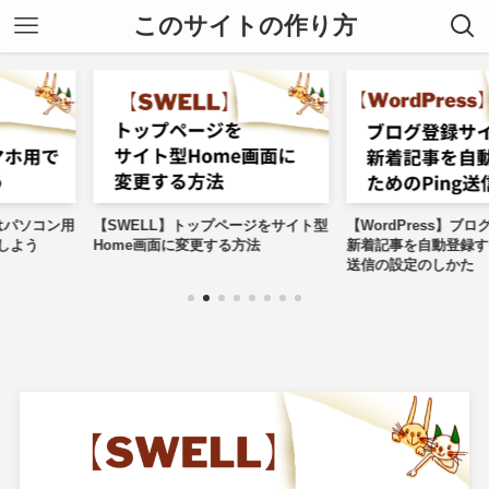
このサイトの作り方
ELL】トップページをサイト型
【WordPress】ブログ登録サイトへ
【
e画面に変更する方法
新着記事を自動登録するためのPing
キ
送信の設定のしかた
法